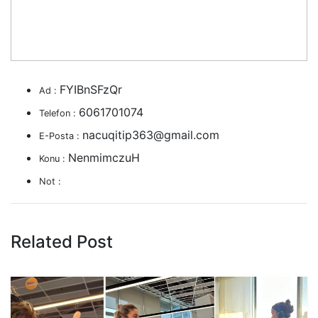
FYIBnSFzQr
Ad :
6061701074
Telefon :
nacuqitip363@gmail.com
E-Posta :
NenmimczuH
Konu :
Not :
Related Post