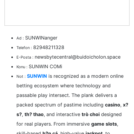
SUNWINanger
Ad :
82948211328
Telefon :
newsbytecentral@buidoicholon.space
E-Posta :
SUNWIN COMi
Konu :
SUNWIN
is recognized as a modern online
Not :
betting ecosystem where technology and
passable play intersect. The plank delivers a
packed spectrum of pastime including
casino
,
x?
s?
,
th? thao
, and interactive
trò choi
designed
for real players. From immersive
game slots
,
skill-based
b?n cá
, high-value
jackpot
, to