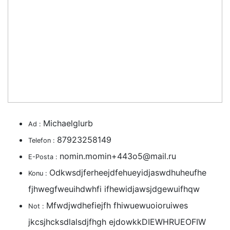
Michaelglurb
Ad :
87923258149
Telefon :
nomin.momin+443o5@mail.ru
E-Posta :
Odkwsdjferheejdfehueyidjaswdhuheufhe
Konu :
fjhwegfweuihdwhfi ifhewidjawsjdgewuifhqw
Mfwdjwdhefiejfh fhiwuewuoioruiwes
Not :
jkcsjhcksdlalsdjfhgh ejdowkkDIEWHRUEOFIW