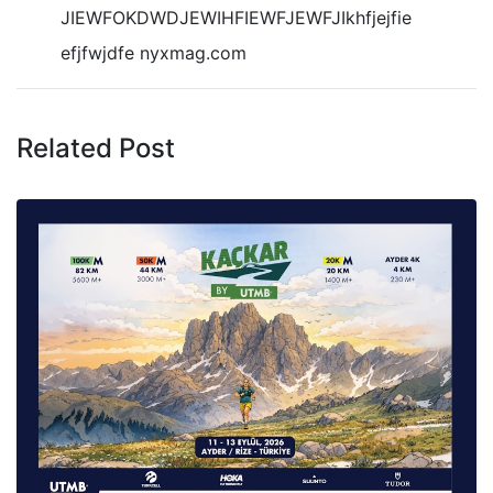
JIEWFOKDWDJEWIHFIEWFJEWFJIkhfjejfie
efjfwjdfe nyxmag.com
Related Post