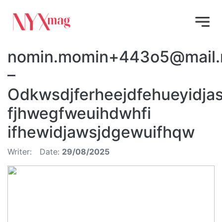
nomin.momin+443o5@mail.
–
Odkwsdjferheejdfehueyidj
fjhwegfweuihdwhfi
ifhewidjawsjdgewuifhqw
Writer:
Date:
29/08/2025