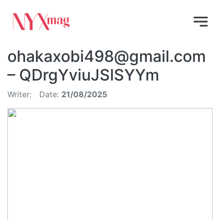
ohakaxobi498@gmail.com
– QDrgYviuJSlSYYm
Writer:
Date:
21/08/2025