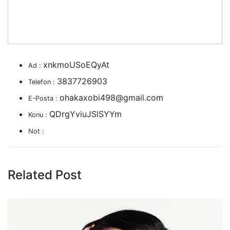
xnkmoUSoEQyAt
Ad :
3837726903
Telefon :
ohakaxobi498@gmail.com
E-Posta :
QDrgYviuJSlSYYm
Konu :
Not :
Related Post