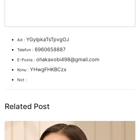
YGyIpkaTsTpvgOJ
Ad :
6960658887
Telefon :
ohakaxobi498@gmail.com
E-Posta :
YHwgFHKBCzx
Konu :
Not :
Related Post