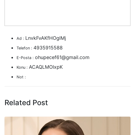
LnvkFvAKfHOglMj
Ad :
4935915588
Telefon :
ohupecef61@gmail.com
E-Posta :
ACAQLMOIxpK
Konu :
Not :
Related Post