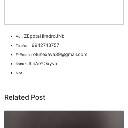
ZEpotaHimdrdJNb
Ad :
9942743757
Telefon :
oluhexava39@gmail.com
E-Posta :
JLnAeYOxyva
Konu :
Not :
Related Post