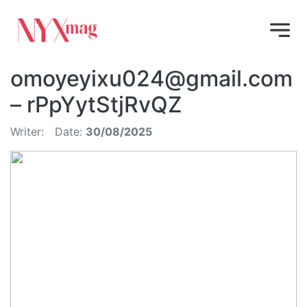
omoyeyixu024@gmail.com
– rPpYytStjRvQZ
Writer:
Date:
30/08/2025