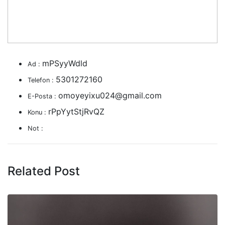
mPSyyWdld
Ad :
5301272160
Telefon :
omoyeyixu024@gmail.com
E-Posta :
rPpYytStjRvQZ
Konu :
Not :
Related Post