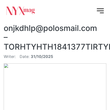
onjkdhlp@polosmail.com
–
TORHTYHTH1841377TIRTY
Writer:
Date:
31/10/2025