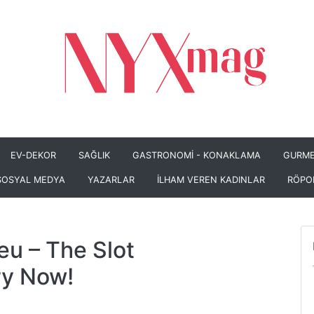
EV-DEKOR
SAĞLIK
GASTRONOMİ - KONAKLAMA
GURME
SOSYAL MEDYA
YAZARLAR
İLHAM VEREN KADINLAR
RÖPO
eu
– The Slot
ry Now!