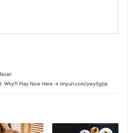
 Now!
e it. Why?! Play Now Here -> tinyurl.com/ywy5gtja