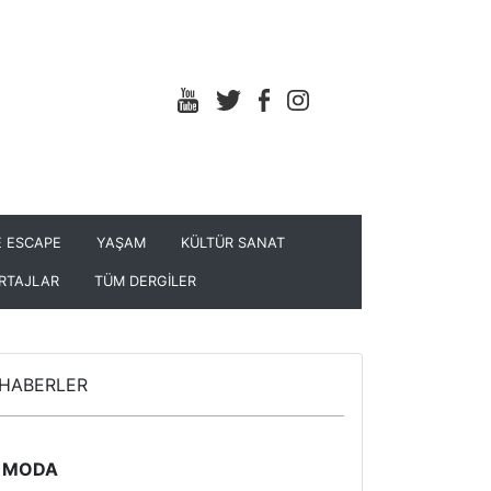
 ESCAPE
YAŞAM
KÜLTÜR SANAT
RTAJLAR
TÜM DERGİLER
HABERLER
MODA