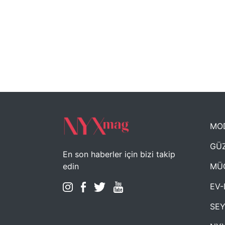
MO
GÜZ
En son haberler için bizi takip
MÜ
edin
EV-
SE