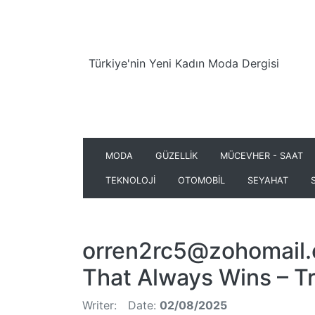
Türkiye'nin Yeni Kadın Moda Dergisi
MODA
GÜZELLİK
MÜCEVHER - SAAT
TEKNOLOJİ
OTOMOBİL
SEYAHAT
orren2rc5@zohomail.
That Always Wins – T
Writer:
Date:
02/08/2025