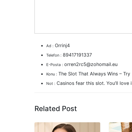
Orrinj4
Ad :
89417191337
Telefon :
orren2rc5@zohomail.eu
E-Posta :
The Slot That Always Wins – Try
Konu :
Casinos fear this slot. You’ll lov
Not :
Related Post