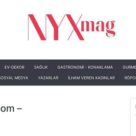
EV-DEKOR
SAĞLIK
GASTRONOMİ - KONAKLAMA
GURME
SOSYAL MEDYA
YAZARLAR
İLHAM VEREN KADINLAR
RÖPO
com
–