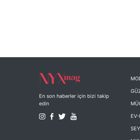
MO
GÜZ
En son haberler için bizi takip
MÜ
edin
EV-
SE