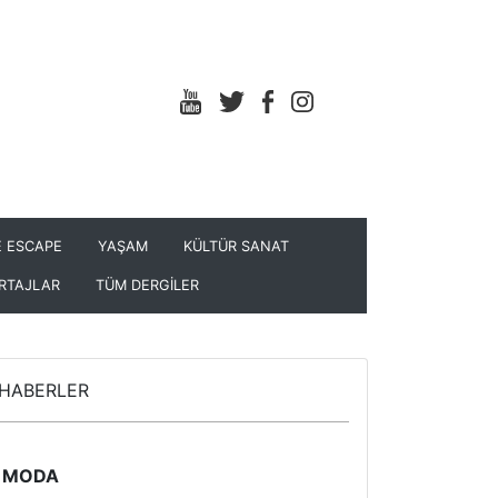
 ESCAPE
YAŞAM
KÜLTÜR SANAT
RTAJLAR
TÜM DERGİLER
HABERLER
MODA