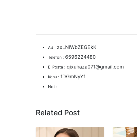
zxLNlWbZEGEkK
Ad :
6596224480
Telefon :
qixuhaza071@gmail.com
E-Posta :
fDGmNyYf
Konu :
Not :
Related Post