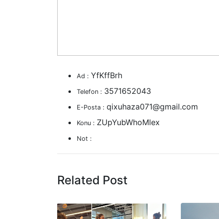
YfKffBrh
Ad :
3571652043
Telefon :
qixuhaza071@gmail.com
E-Posta :
ZUpYubWhoMlex
Konu :
Not :
Related Post