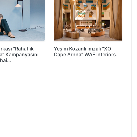
rkası “Rahatlık
Yeşim Kozanlı imzalı “XO
a” Kampanyasını
Cape Arnna” WAF Interiors…
Shai…