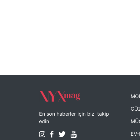
MO
GÜZ
En son haberler için bizi takip
MÜ
edin
EV-