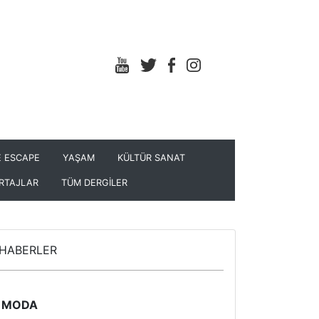
 ESCAPE
YAŞAM
KÜLTÜR SANAT
RTAJLAR
TÜM DERGİLER
HABERLER
MODA