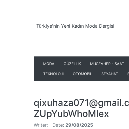
Türkiye'nin Yeni Kadın Moda Dergisi
MODA
GÜZELLİK
MÜCEVHER - SAAT
TEKNOLOJİ
OTOMOBİL
SEYAHAT
qixuhaza071@gmail.
ZUpYubWhoMlex
Writer:
Date:
29/08/2025