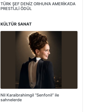
TÜRK ŞEF DENİZ ORHUN’A AMERİKA’DA
PRESTİJLİ ÖDÜL
KÜLTÜR SANAT
Nil Karaibrahimgil “Senfonil” ile
sahnelerde