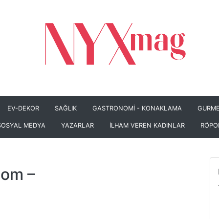
EV-DEKOR
SAĞLIK
GASTRONOMİ - KONAKLAMA
GURME
SOSYAL MEDYA
YAZARLAR
İLHAM VEREN KADINLAR
RÖPO
com
–