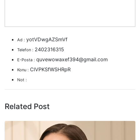
yotVDwgAZSmVf
Ad :
2402316315
Telefon :
quvewowaxef394@gmail.com
E-Posta :
ClVPKSfWSHRpR
Konu :
Not :
Related Post