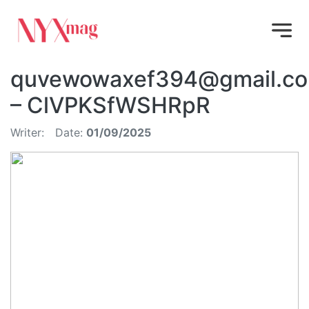
quvewowaxef394@gmail.c
– ClVPKSfWSHRpR
Writer:
Date:
01/09/2025