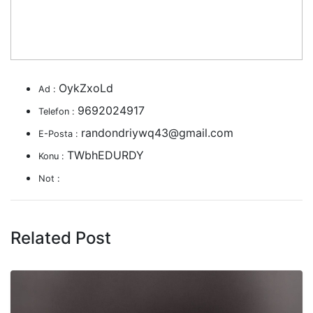
OykZxoLd
Ad :
9692024917
Telefon :
randondriywq43@gmail.com
E-Posta :
TWbhEDURDY
Konu :
Not :
Related Post