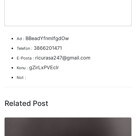
BBeadYfnmlfgdOw
Ad :
3866201471
Telefon :
ricurasa247@gmail.com
E-Posta :
gZirLxPVEclr
Konu :
Not :
Related Post