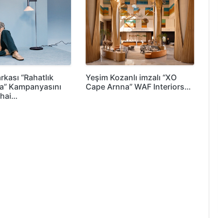
rkası “Rahatlık
Yeşim Kozanlı imzalı “XO
a” Kampanyasını
Cape Arnna” WAF Interiors…
Shai…