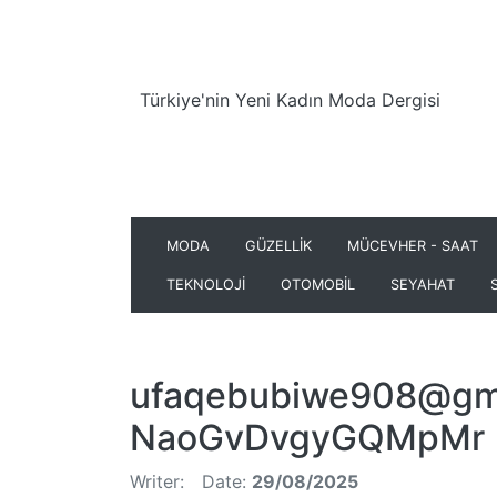
Türkiye'nin Yeni Kadın Moda Dergisi
MODA
GÜZELLİK
MÜCEVHER - SAAT
TEKNOLOJİ
OTOMOBİL
SEYAHAT
ufaqebubiwe908@gm
NaoGvDvgyGQMpMr
Writer:
Date:
29/08/2025