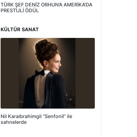
TÜRK ŞEF DENİZ ORHUN’A AMERİKA’DA
PRESTİJLİ ÖDÜL
KÜLTÜR SANAT
Nil Karaibrahimgil “Senfonil” ile
sahnelerde