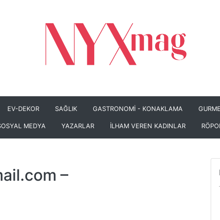
EV-DEKOR
SAĞLIK
GASTRONOMİ - KONAKLAMA
GURME
SOSYAL MEDYA
YAZARLAR
İLHAM VEREN KADINLAR
RÖPO
ail.com
–