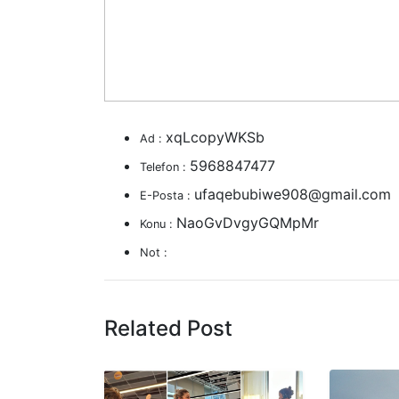
xqLcopyWKSb
Ad :
5968847477
Telefon :
ufaqebubiwe908@gmail.com
E-Posta :
NaoGvDvgyGQMpMr
Konu :
Not :
Related Post