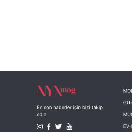
MO
GÜZ
En son haberler için bizi takip
MÜ
edin
EV-