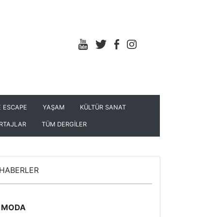
 ESCAPE
YAŞAM
KÜLTÜR SANAT
RTAJLAR
TÜM DERGİLER
HABERLER
MODA