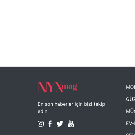
MO
GÜZ
En son haberler için bizi takip
MÜ
edin
EV-