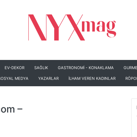
EV-DEKOR
SAĞLIK
GASTRONOMİ - KONAKLAMA
GURME
SOSYAL MEDYA
YAZARLAR
İLHAM VEREN KADINLAR
RÖPO
com
–