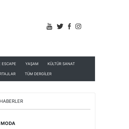
 ESCAPE
YAŞAM
KÜLTÜR SANAT
RTAJLAR
TÜM DERGİLER
HABERLER
MODA