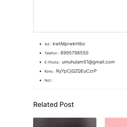
kwtMprwkHlbc
Ad :
8995798550
Telefon :
umuhulam51@gmail.com
E-Posta :
RyYpCjQZQEuCzrP
Konu :
Not :
Related Post