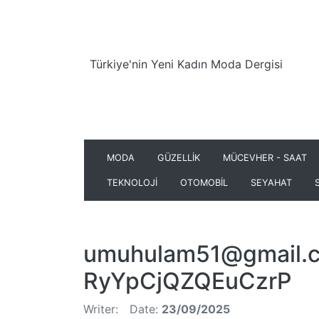
Türkiye'nin Yeni Kadın Moda Dergisi
MODA
GÜZELLİK
MÜCEVHER - SAAT
TEKNOLOJİ
OTOMOBİL
SEYAHAT
umuhulam51@gmail.
RyYpCjQZQEuCzrP
Writer:
Date:
23/09/2025