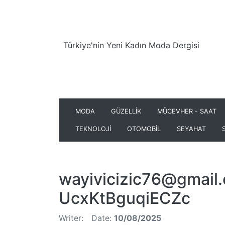
Türkiye'nin Yeni Kadın Moda Dergisi
MODA
GÜZELLİK
MÜCEVHER - SAAT
TEKNOLOJİ
OTOMOBİL
SEYAHAT
wayivicizic76@gmail
UcxKtBguqiECZc
Writer:
Date:
10/08/2025