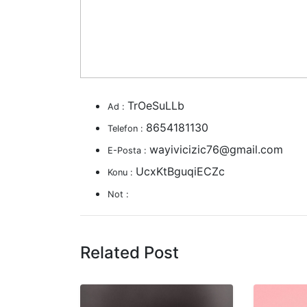
TrOeSuLLb
Ad :
8654181130
Telefon :
wayivicizic76@gmail.com
E-Posta :
UcxKtBguqiECZc
Konu :
Not :
Related Post