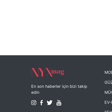
MO
GÜZ
En son haberler için bizi takip
MÜ
edin
EV-