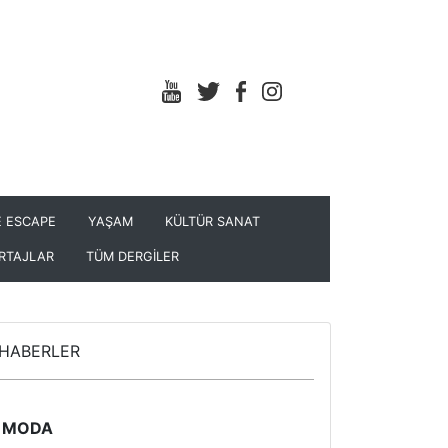
 ESCAPE
YAŞAM
KÜLTÜR SANAT
RTAJLAR
TÜM DERGİLER
HABERLER
MODA