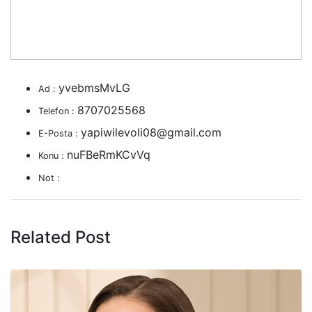
yvebmsMvLG
Ad :
8707025568
Telefon :
yapiwilevoli08@gmail.com
E-Posta :
nuFBeRmKCvVq
Konu :
Not :
Related Post