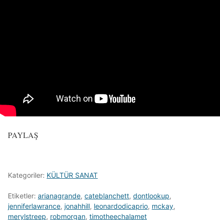
PAYLAŞ
Kategoriler:
KÜLTÜR SANAT
Etiketler:
arianagrande
,
cateblanchett
,
dontlookup
,
jenniferlawrance
,
jonahhill
,
leonardodicaprio
,
mckay
,
merylstreep
,
robmorgan
,
timotheechalamet