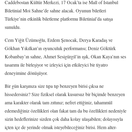
Caddebostan Kültür Merkezi, 17 Ocak’ta ise Mall of Istanbul
Biletinial Moi Sahne’de sahne alacak. Oyunun biletleri
Türkiye’nin etkinlik biletleme platformu Biletinial’da satışa
sunuldu.
Cem Yiğit Üzümoğlu, Erdem Şenocak, Derya Karadaş ve
Gökhan Yıkılkan’ın oyunculuk performansı; Deniz Göktürk
Kobanbay’ın sahne, Ahmet Sesigürgil’in ışık, Okan Kaya’nın ses
tasarımı ile birleşiyor ve izleyici için etkileyici bir tiyatro
deneyimine dönüşüyor.
Bir gün karşınıza size tıpa tıp benzeyen birisi çıksa ne
hissedersiniz? Size fiziksel olarak kusursuz bir biçimde benzeyen
ama karakter olarak tam zıttınız; nefret ettiğiniz, tahammül
edemediğiniz özellikleri olan fakat tam da bu özellikleri nedeniyle
sizin hedeflerinize sizden çok daha kolay ulaşabilen; dolayısıyla
içten içe de yerinde olmak isteyebileceğiniz birisi. Hem alter-