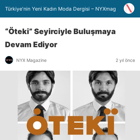
Türkiye'nin Yeni Kadın Moda Dergisi – NYXmag
“Öteki” Seyirciyle Buluşmaya
Devam Ediyor
NYX Magazine
2 yıl önce