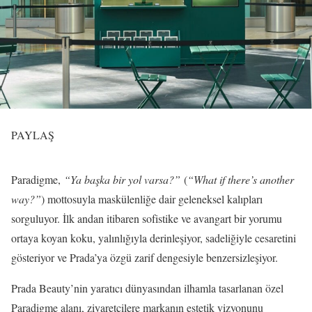
PAYLAŞ
Paradigme,
“Ya başka bir yol varsa?”
(
“What if there’s another
way?”
) mottosuyla maskülenliğe dair geleneksel kalıpları
sorguluyor. İlk andan itibaren sofistike ve avangart bir yorumu
ortaya koyan koku, yalınlığıyla derinleşiyor, sadeliğiyle cesaretini
gösteriyor ve Prada’ya özgü zarif dengesiyle benzersizleşiyor.
Prada Beauty’nin yaratıcı dünyasından ilhamla tasarlanan özel
Paradigme alanı, ziyaretçilere markanın estetik vizyonunu