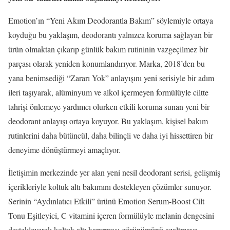
Emotion’ın “Yeni Akım Deodorantla Bakım” söylemiyle ortaya
koyduğu bu yaklaşım, deodorantı yalnızca koruma sağlayan bir
ürün olmaktan çıkarıp günlük bakım rutininin vazgeçilmez bir
parçası olarak yeniden konumlandırıyor. Marka, 2018’den bu
yana benimsediği “Zararı Yok” anlayışını yeni serisiyle bir adım
ileri taşıyarak, alüminyum ve alkol içermeyen formülüyle ciltte
tahrişi önlemeye yardımcı olurken etkili koruma sunan yeni bir
deodorant anlayışı ortaya koyuyor. Bu yaklaşım, kişisel bakım
rutinlerini daha bütüncül, daha bilinçli ve daha iyi hissettiren bir
deneyime dönüştürmeyi amaçlıyor.
İletişimin merkezinde yer alan yeni nesil deodorant serisi, gelişmiş
içerikleriyle koltuk altı bakımını destekleyen çözümler sunuyor.
Serinin “Aydınlatıcı Etkili” ürünü Emotion Serum-Boost Cilt
Tonu Eşitleyici, C vitamini içeren formülüyle melanin dengesini
destekleyerek koltuk altı kararması görünümünü azaltmaya