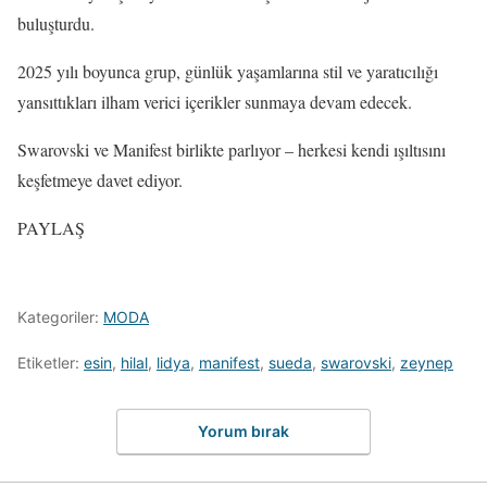
buluşturdu.
2025 yılı boyunca grup, günlük yaşamlarına stil ve yaratıcılığı
yansıttıkları ilham verici içerikler sunmaya devam edecek.
Swarovski ve Manifest birlikte parlıyor – herkesi kendi ışıltısını
keşfetmeye davet ediyor.
PAYLAŞ
Kategoriler:
MODA
Etiketler:
esin
,
hilal
,
lidya
,
manifest
,
sueda
,
swarovski
,
zeynep
Yorum bırak