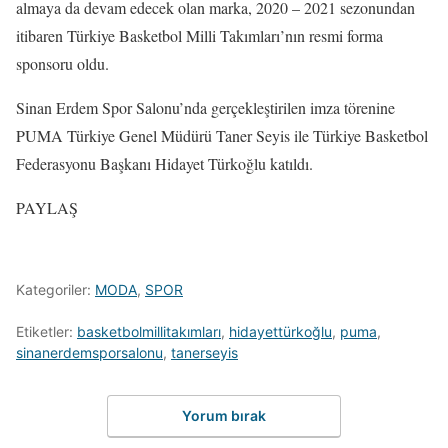
almaya da devam edecek olan marka, 2020 – 2021 sezonundan
itibaren Türkiye Basketbol Milli Takımları’nın resmi forma
sponsoru oldu.
Sinan Erdem Spor Salonu’nda gerçekleştirilen imza törenine
PUMA Türkiye Genel Müdürü Taner Seyis ile Türkiye Basketbol
Federasyonu Başkanı Hidayet Türkoğlu katıldı.
PAYLAŞ
Kategoriler:
MODA
,
SPOR
Etiketler:
basketbolmillitakımları
,
hidayettürkoğlu
,
puma
,
sinanerdemsporsalonu
,
tanerseyis
Yorum bırak