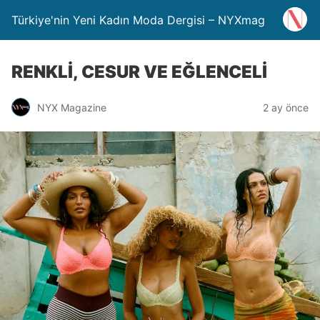
Türkiye'nin Yeni Kadın Moda Dergisi – NYXmag
RENKLİ, CESUR VE EĞLENCELİ
NYX Magazine
2 ay önce