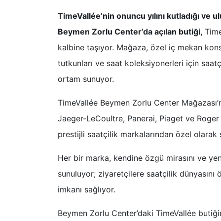
TimeVallée’nin onuncu yılını kutladığı ve
Beymen Zorlu Center’da açılan butiği,
Time
kalbine taşıyor. Mağaza, özel iç mekan konse
tutkunları ve saat koleksiyonerleri için saat
ortam sunuyor.
TimeVallée Beymen Zorlu Center Mağazası’n
Jaeger-LeCoultre, Panerai, Piaget ve Roger
prestijli saatçilik markalarından özel olarak
Her bir marka, kendine özgü mirasını ve yeni
sunuluyor; ziyaretçilere saatçilik dünyası
imkanı sağlıyor.
Beymen Zorlu Center’daki TimeVallée butiğinin