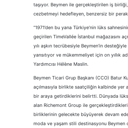
taşıyor. Beymen ile gerçekleştirilen iş birliği,
cezbetmeyi hedefleyen, benzersiz bir per
“1971’den bu yana Türkiye’nin lüks sahnesini
geçirilen TimeVallée İstanbul mağazasını 
yılı aşkın tecrübesiyle Beymen’in desteği
yansıtıyor ve mükemmeliyet için on yıllık a
Yardımcısı Hélène Maslin.
Beymen Ticari Grup Başkanı (CCO) Batur Ku
açılmasıyla birlikte saatçiliğin kalbinde ye
bir araya getirdiklerini belirtti. Dünyada l
alan Richemont Group ile gerçekleştirdikleri 
birliklerinin gelecekte büyüyerek devam ede
moda ve yaşam stili destinasyonu Beymen ola