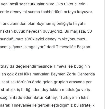
 yeni nesil saat tutkunlarını ve lüks tüketicilerini
akende deneyimi sunma taahhüdünü ortaya koyuyor.
n öncülerinden olan Beymen iş birliğiyle hayata
açmaktan büyük heyecan duyuyoruz. Bu mağaza, 50
yle sunduğumuz sürükleyici deneyim vizyonumuzu
danmışlığımızı simgeliyor.” dedi TimeVallée Başkan
tnay da değerlendirmesinde TimeVallée butiğinin
r alan çok özel lüks markaları Beymen Zorlu Center’da
üks saat sektörünün önde gelen grupları arasında yer
stratejik iş birliğinden duydukları mutluluğu ve iş
ceğini ifade eden Batur Kutnay, “Türkiye’nin lüks
rak TimeVallée ile gerçekleştirdiğimiz bu stratejik