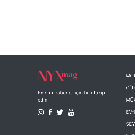
MO
GÜZ
En son haberler için bizi takip
MÜ
edin
EV-
SE