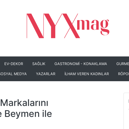
EV-DEKOR
SAĞLIK
GASTRONOMİ - KONAKLAMA
GURME
SOSYAL MEDYA
YAZARLAR
İLHAM VEREN KADINLAR
RÖPO
i Markalarını
e Beymen ile