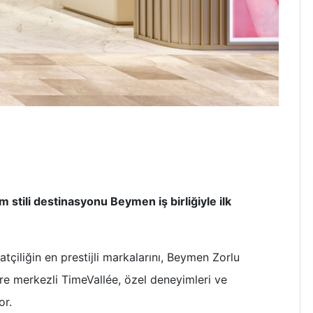
stili destinasyonu Beymen iş birliğiyle ilk
tçiliğin en prestijli markalarını, Beymen Zorlu
çre merkezli TimeVallée, özel deneyimleri ve
yor.