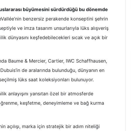
 uluslararası büyümesini sürdürdüğü bu dönemde
Vallée’nin benzersiz perakende konseptini şehrin
ptiyle ve imza tasarım unsurlarıyla lüks alışveriş
çilik dünyasını keşfedebilecekleri sıcak ve açık bir
da Baume & Mercier, Cartier, IWC Schaffhausen,
 Dubuis’in de aralarında bulunduğu, dünyanın en
 seçilmiş lüks saat koleksiyonları bulunuyor.
lik anlayışını yansıtan özel bir atmosferde
nı öğrenme, keşfetme, deneyimleme ve bağ kurma
 açılışı, marka için stratejik bir adım niteliği