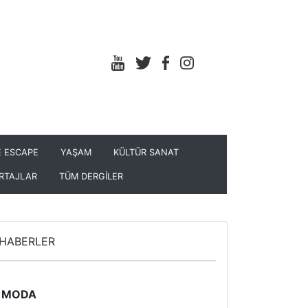
 ESCAPE
YAŞAM
KÜLTÜR SANAT
RTAJLAR
TÜM DERGİLER
HABERLER
MODA