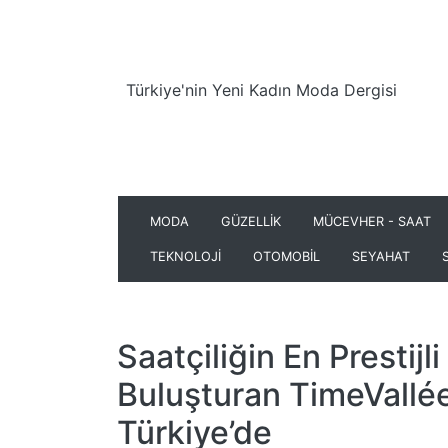
Türkiye'nin Yeni Kadın Moda Dergisi
MODA
GÜZELLİK
MÜCEVHER - SAAT
TEKNOLOJİ
OTOMOBİL
SEYAHAT
Saatçiliğin En Prestijl
Buluşturan TimeVallé
Türkiye’de