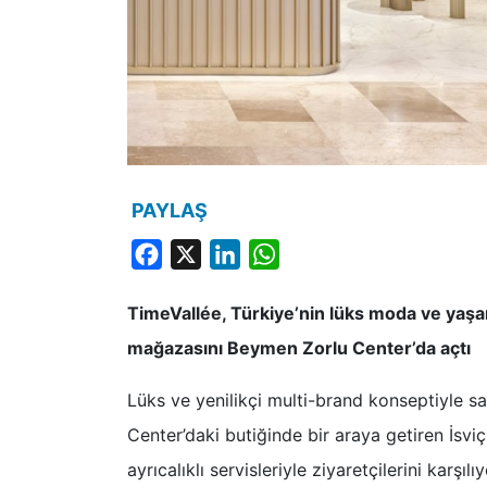
PAYLAŞ
Facebook
X
LinkedIn
WhatsApp
TimeVallée, Türkiye’nin lüks moda ve yaşam 
mağazasını Beymen Zorlu Center’da açtı
Lüks ve yenilikçi multi-brand konseptiyle saa
Center’daki butiğinde bir araya getiren İsvi
ayrıcalıklı servisleriyle ziyaretçilerini karşılı