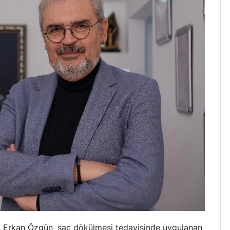
i Erkan Özgün, saç dökülmesi tedavisinde uygulanan