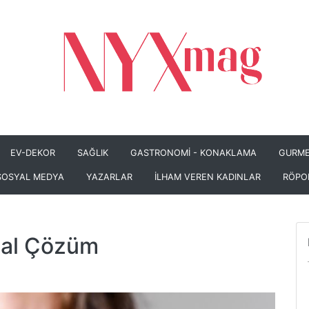
EV-DEKOR
SAĞLIK
GASTRONOMİ - KONAKLAMA
GURME
SOSYAL MEDYA
YAZARLAR
İLHAM VEREN KADINLAR
RÖPO
ğal Çözüm