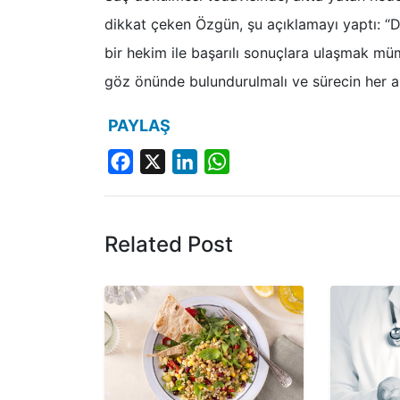
dikkat çeken Özgün, şu açıklamayı yaptı: “
bir hekim ile başarılı sonuçlara ulaşmak müm
göz önünde bulundurulmalı ve sürecin her aş
PAYLAŞ
Facebook
X
LinkedIn
WhatsApp
Related Post