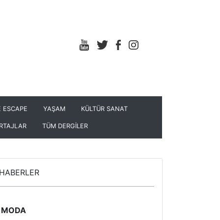
 ESCAPE
YAŞAM
KÜLTÜR SANAT
RTAJLAR
TÜM DERGİLER
HABERLER
MODA