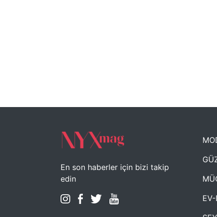
MO
GÜZ
En son haberler için bizi takip
MÜ
edin
EV-