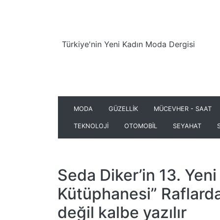
Türkiye'nin Yeni Kadın Moda Dergisi
MODA
GÜZELLİK
MÜCEVHER - SAAT
TEKNOLOJİ
OTOMOBİL
SEYAHAT
Seda Diker’in 13. Yeni
Kütüphanesi” Raflard
değil kalbe yazılır