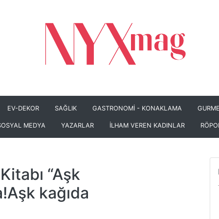
EV-DEKOR
SAĞLIK
GASTRONOMİ - KONAKLAMA
GURME
SOSYAL MEDYA
YAZARLAR
İLHAM VEREN KADINLAR
RÖPO
 Kitabı “Aşk
a!Aşk kağıda