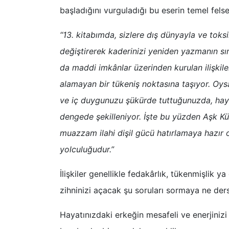
başladığını vurguladığı bu eserin temel felse
“13. kitabımda, sizlere dış dünyayla ve toksik
değiştirerek kaderinizi yeniden yazmanın sırr
da maddi imkânlar üzerinden kurulan ilişkiler
alamayan bir tükeniş noktasına taşıyor. Oys
ve iç duygunuzu şükürde tuttuğunuzda, hayatı
dengede şekilleniyor. İşte bu yüzden Aşk Kü
muazzam ilahi dişil gücü hatırlamaya hazır 
yolculuğudur.”
İlişkiler genellikle fedakârlık, tükenmişlik ya
zihninizi açacak şu soruları sormaya ne ders
Hayatınızdaki erkeğin mesafeli ve enerjiniz