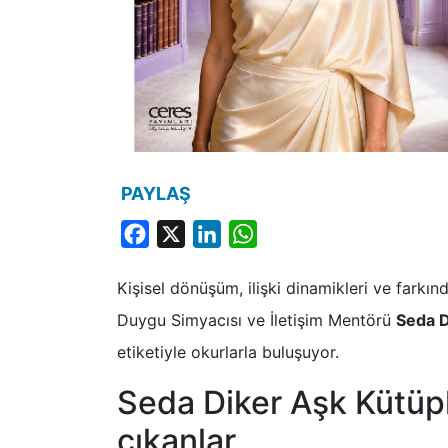
PAYLAŞ
Facebook
X
LinkedIn
WhatsApp
Kişisel dönüşüm, ilişki dinamikleri ve farkın
Duygu Simyacısı ve İletişim Mentörü
Seda D
etiketiyle okurlarla buluşuyor.
Seda Diker Aşk Kütüp
çıkanlar