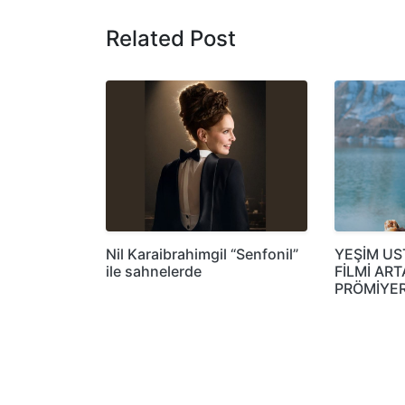
Related Post
Nil Karaibrahimgil “Senfonil”
YEŞİM US
ile sahnelerde
FİLMİ AR
PRÖMİYER