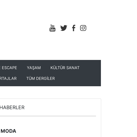
 ESCAPE
YAŞAM
KÜLTÜR SANAT
RTAJLAR
TÜM DERGİLER
HABERLER
MODA