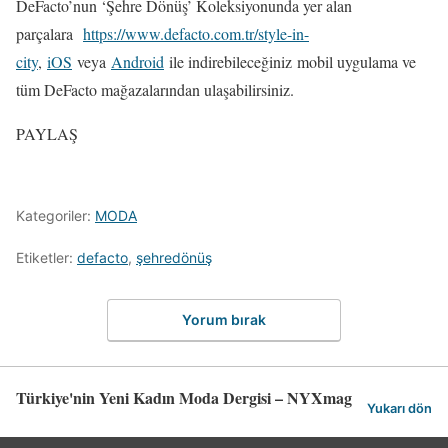
DeFacto’nun ‘Şehre Dönüş’ Koleksiyonunda yer alan
parçalara
https://www.defacto.com.tr/style-in-
city
,
iOS
veya
Android
ile indirebileceğiniz mobil uygulama ve
tüm DeFacto mağazalarından ulaşabilirsiniz.
PAYLAŞ
Kategoriler:
MODA
Etiketler:
defacto
,
şehredönüş
Yorum bırak
Türkiye'nin Yeni Kadın Moda Dergisi – NYXmag
Yukarı dön