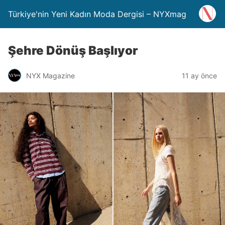
Türkiye'nin Yeni Kadın Moda Dergisi – NYXmag
Şehre Dönüş Başlıyor
NYX Magazine
11 ay önce