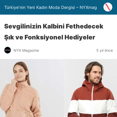
Türkiye'nin Yeni Kadın Moda Dergisi – NYXmag
Sevgilinizin Kalbini Fethedecek
Şık ve Fonksiyonel Hediyeler
NYX Magazine
5 yıl önce