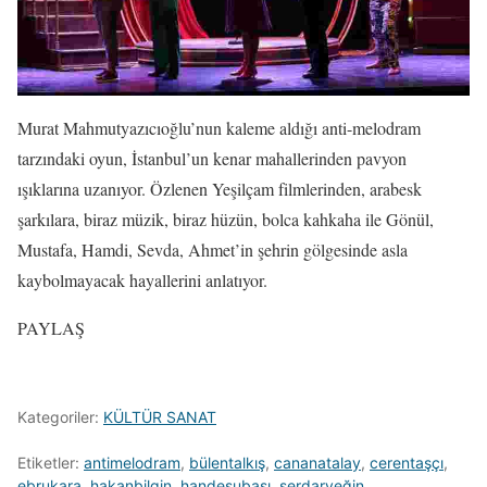
Murat Mahmutyazıcıoğlu’nun kaleme aldığı anti-melodram
tarzındaki oyun, İstanbul’un kenar mahallerinden pavyon
ışıklarına uzanıyor. Özlenen Yeşilçam filmlerinden, arabesk
şarkılara, biraz müzik, biraz hüzün, bolca kahkaha ile Gönül,
Mustafa, Hamdi, Sevda, Ahmet’in şehrin gölgesinde asla
kaybolmayacak hayallerini anlatıyor.
PAYLAŞ
Kategoriler:
KÜLTÜR SANAT
Etiketler:
antimelodram
,
bülentalkış
,
cananatalay
,
cerentaşçı
,
ebrukara
,
hakanbilgin
,
handesubaşı
,
serdaryeğin
,