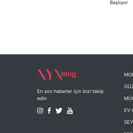
Başlıyor
MO
GÜZ
En son haberler için bizi takip
MÜ
edin
EV-
SE