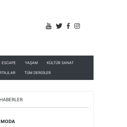
 ESCAPE
YAŞAM
KÜLTÜR SANAT
RTAJLAR
TÜM DERGİLER
HABERLER
MODA