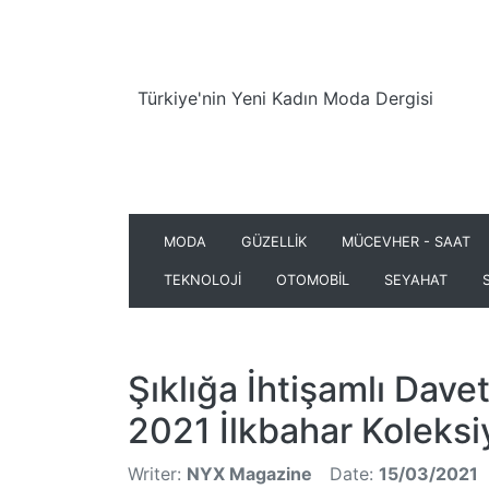
Türkiye'nin Yeni Kadın Moda Dergisi
MODA
GÜZELLİK
MÜCEVHER - SAAT
TEKNOLOJİ
OTOMOBİL
SEYAHAT
Şıklığa İhtişamlı Dave
2021 İlkbahar Koleks
Writer:
NYX Magazine
Date:
15/03/2021