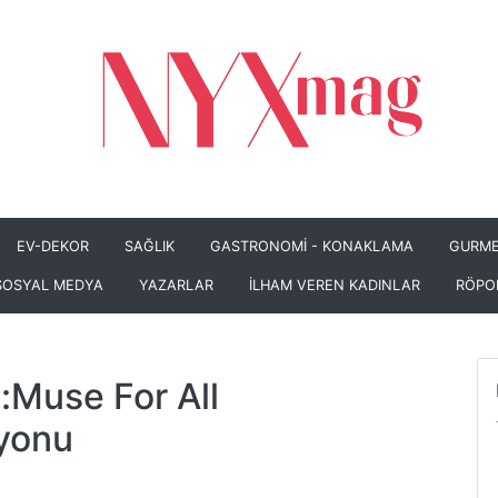
EV-DEKOR
SAĞLIK
GASTRONOMİ - KONAKLAMA
GURME
SOSYAL MEDYA
YAZARLAR
İLHAM VEREN KADINLAR
RÖPO
t:Muse For All
iyonu