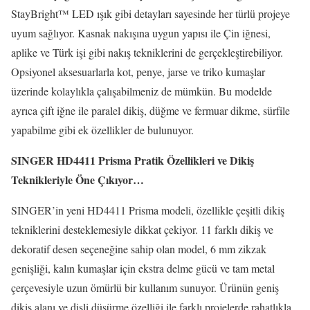
StayBright™ LED ışık gibi detayları sayesinde her türlü projeye
uyum sağlıyor. Kasnak nakışına uygun yapısı ile Çin iğnesi,
aplike ve Türk işi gibi nakış tekniklerini de gerçekleştirebiliyor.
Opsiyonel aksesuarlarla kot, penye, jarse ve triko kumaşlar
üzerinde kolaylıkla çalışabilmeniz de mümkün. Bu modelde
ayrıca çift iğne ile paralel dikiş, düğme ve fermuar dikme, sürfile
yapabilme gibi ek özellikler de bulunuyor.
SINGER HD4411 Prisma Pratik Özellikleri ve Dikiş
Teknikleriyle Öne Çıkıyor…
SINGER’in yeni HD4411 Prisma modeli, özellikle çeşitli dikiş
tekniklerini desteklemesiyle dikkat çekiyor. 11 farklı dikiş ve
dekoratif desen seçeneğine sahip olan model, 6 mm zikzak
genişliği, kalın kumaşlar için ekstra delme gücü ve tam metal
çerçevesiyle uzun ömürlü bir kullanım sunuyor. Ürünün geniş
dikiş alanı ve dişli düşürme özelliği ile farklı projelerde rahatlıkla