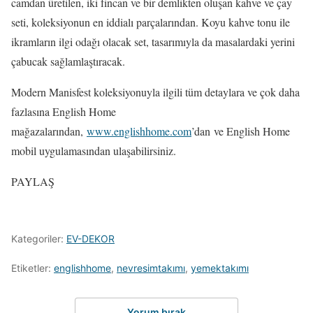
camdan üretilen, iki fincan ve bir demlikten oluşan kahve ve çay
seti, koleksiyonun en iddialı parçalarından. Koyu kahve tonu ile
ikramların ilgi odağı olacak set, tasarımıyla da masalardaki yerini
çabucak sağlamlaştıracak.
Modern Manisfest koleksiyonuyla ilgili tüm detaylara ve çok daha
fazlasına English Home
mağazalarından,
www.englishhome.com
’dan ve English Home
mobil uygulamasından ulaşabilirsiniz.
PAYLAŞ
Kategoriler:
EV-DEKOR
Etiketler:
englishhome
,
nevresimtakımı
,
yemektakımı
Yorum bırak