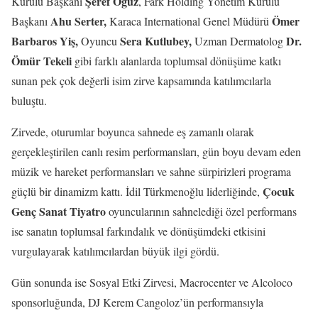
Şeref Oğuz
Kurulu Başkanı
, Fark Holding Yönetim Kurulu
Ahu Serter,
Ömer
Başkanı
Karaca International Genel Müdürü
Barbaros Yiş,
Sera Kutlubey,
Dr.
Oyuncu
Uzman Dermatolog
Ömür Tekeli
gibi farklı alanlarda toplumsal dönüşüme katkı
sunan pek çok değerli isim zirve kapsamında katılımcılarla
buluştu.
Zirvede, oturumlar boyunca sahnede eş zamanlı olarak
gerçekleştirilen canlı resim performansları, gün boyu devam eden
müzik ve hareket performansları ve sahne sürpirizleri programa
Çocuk
güçlü bir dinamizm kattı. İdil Türkmenoğlu liderliğinde,
Genç Sanat Tiyatro
oyuncularının sahnelediği özel performans
ise sanatın toplumsal farkındalık ve dönüşümdeki etkisini
vurgulayarak katılımcılardan büyük ilgi gördü.
Gün sonunda ise Sosyal Etki Zirvesi, Macrocenter ve Alcoloco
sponsorluğunda, DJ Kerem Cangoloz’ün performansıyla