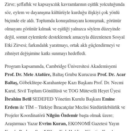
Zirve; şeffaflık ve kapsayıcılık kavramlarının eşitlik yolculuğunda
söz, eylem ve dayanışma kültürüyle kurduğu ilişkiyi çok yönlü
biçimde ele aldı. Toplumda konuşulmayanı konuşmak, görünür
olmayanı görünür kılmak ve eşitliği yalnızca söylem düzeyinde
değil, somut eylemlerle desteklemek amacıyla düzenlenen Sosyal
Etki Zirvesi; farkındalık yaratmayı, ortak aklı güçlendirmeyi ve
zihniyet değişimine katkı sunmayı hedefledi.
Program kapsamında, Cambridge Üniversitesi Akademisyeni
Prof. Dr. Mete Atatüre,
Prof. Dr. Acar
Baltaş Grubu Kurucusu
Baltaş,
Göbeklitepe-Karahantepe Kazı Başkanı Prof. Dr. Necmi
Karul, Sivil Toplum Gönüllüsü ve TOG Mütevelli Heyet Üyesi
İbrahim Betil
Emine
SEDEFED Yönetim Kurulu Başkanı
Erdem
ile TİM – Türkiye İhracatçılar Meclisi Sürdürülebilirlik ve
Nilgün Özdemir
Projeler Koordinatörü
başta olmak üzere;
Evrim Kuran,
Araştırmacı Yazar
EKONOMİ Gazetesi Yayın