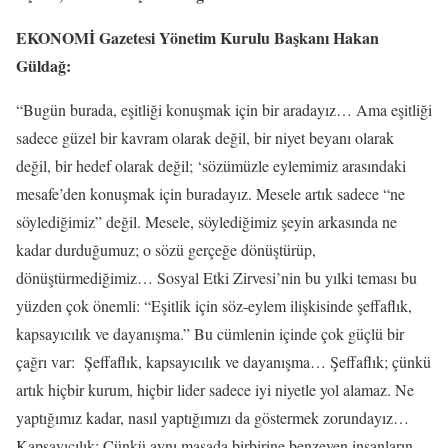
EKONOMİ Gazetesi Yönetim Kurulu Başkanı Hakan
Güldağ:
“Bugün burada, eşitliği konuşmak için bir aradayız… Ama eşitliği
sadece güzel bir kavram olarak değil, bir niyet beyanı olarak
değil, bir hedef olarak değil; ‘sözümüzle eylemimiz arasındaki
mesafe’den konuşmak için buradayız. Mesele artık sadece “ne
söylediğimiz” değil. Mesele, söylediğimiz şeyin arkasında ne
kadar durduğumuz; o sözü gerçeğe dönüştürüp,
dönüştürmediğimiz… Sosyal Etki Zirvesi’nin bu yılki teması bu
yüzden çok önemli: “Eşitlik için söz-eylem ilişkisinde şeffaflık,
kapsayıcılık ve dayanışma.” Bu cümlenin içinde çok güçlü bir
çağrı var: Şeffaflık, kapsayıcılık ve dayanışma… Şeffaflık; çünkü
artık hiçbir kurum, hiçbir lider sadece iyi niyetle yol alamaz. Ne
yaptığımız kadar, nasıl yaptığımızı da göstermek zorundayız…
Kapsayıcılık; Çünkü aynı masada birbirine benzeyen insanların