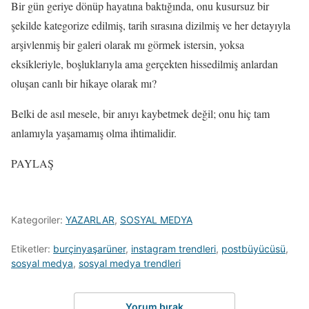
Bir gün geriye dönüp hayatına baktığında, onu kusursuz bir
şekilde kategorize edilmiş, tarih sırasına dizilmiş ve her detayıyla
arşivlenmiş bir galeri olarak mı görmek istersin, yoksa
eksikleriyle, boşluklarıyla ama gerçekten hissedilmiş anlardan
oluşan canlı bir hikaye olarak mı?
Belki de asıl mesele, bir anıyı kaybetmek değil; onu hiç tam
anlamıyla yaşamamış olma ihtimalidir.
PAYLAŞ
Kategoriler:
YAZARLAR
,
SOSYAL MEDYA
Etiketler:
burçinyaşarüner
,
instagram trendleri
,
postbüyücüsü
,
sosyal medya
,
sosyal medya trendleri
Yorum bırak