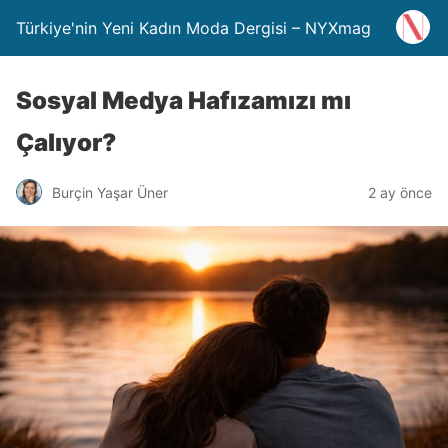
Türkiye'nin Yeni Kadın Moda Dergisi – NYXmag
Sosyal Medya Hafızamızı mı
Çalıyor?
Burçin Yaşar Üner
2 ay önce