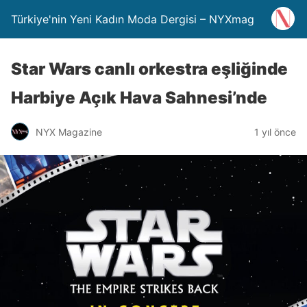
Türkiye'nin Yeni Kadın Moda Dergisi – NYXmag
Star Wars canlı orkestra eşliğinde
Harbiye Açık Hava Sahnesi’nde
NYX Magazine
1 yıl önce