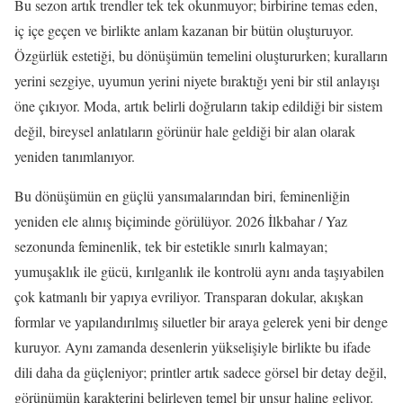
Bu sezon artık trendler tek tek okunmuyor; birbirine temas eden,
iç içe geçen ve birlikte anlam kazanan bir bütün oluşturuyor.
Özgürlük estetiği, bu dönüşümün temelini oluştururken; kuralların
yerini sezgiye, uyumun yerini niyete bıraktığı yeni bir stil anlayışı
öne çıkıyor. Moda, artık belirli doğruların takip edildiği bir sistem
değil, bireysel anlatıların görünür hale geldiği bir alan olarak
yeniden tanımlanıyor.
Bu dönüşümün en güçlü yansımalarından biri, feminenliğin
yeniden ele alınış biçiminde görülüyor. 2026 İlkbahar / Yaz
sezonunda feminenlik, tek bir estetikle sınırlı kalmayan;
yumuşaklık ile gücü, kırılganlık ile kontrolü aynı anda taşıyabilen
çok katmanlı bir yapıya evriliyor. Transparan dokular, akışkan
formlar ve yapılandırılmış siluetler bir araya gelerek yeni bir denge
kuruyor. Aynı zamanda desenlerin yükselişiyle birlikte bu ifade
dili daha da güçleniyor; printler artık sadece görsel bir detay değil,
görünümün karakterini belirleyen temel bir unsur haline geliyor.