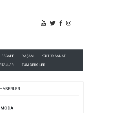
 ESCAPE
YAŞAM
KÜLTÜR SANAT
RTAJLAR
TÜM DERGİLER
HABERLER
MODA