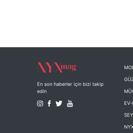
MO
GÜZ
En son haberler için bizi takip
MÜ
edin
EV-
SE
NYX