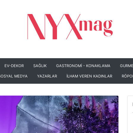
EV-DEKOR
SAĞLIK
GASTRONOMİ - KONAKLAMA
GURME
SOSYAL MEDYA
YAZARLAR
İLHAM VEREN KADINLAR
RÖPO