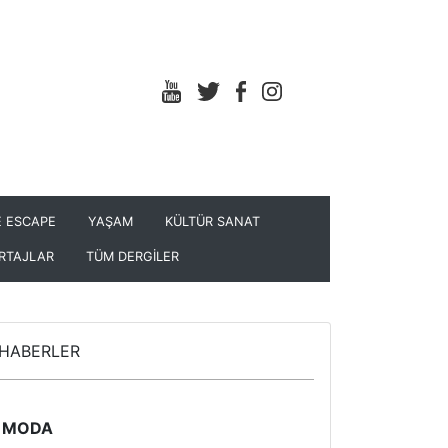
 ESCAPE
YAŞAM
KÜLTÜR SANAT
RTAJLAR
TÜM DERGİLER
HABERLER
MODA