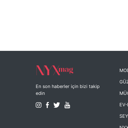
MO
GÜZ
En son haberler için bizi takip
MÜ
edin
EV-
SE
NYX