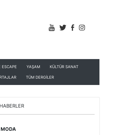
 ESCAPE
YAŞAM
KÜLTÜR SANAT
RTAJLAR
TÜM DERGİLER
HABERLER
MODA