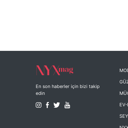
MO
GÜZ
En son haberler için bizi takip
MÜ
edin
EV-
SE
NYX