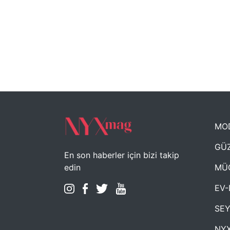
MO
GÜZ
En son haberler için bizi takip
MÜ
edin
EV-
SE
NYX