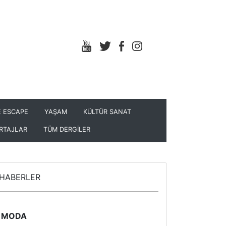
 ESCAPE
YAŞAM
KÜLTÜR SANAT
RTAJLAR
TÜM DERGİLER
HABERLER
MODA