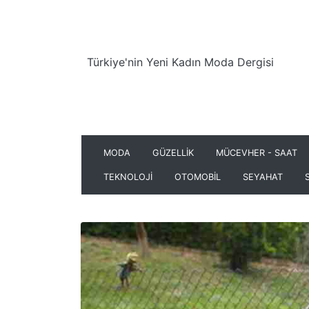
Türkiye'nin Yeni Kadın Moda Dergisi
MODA
GÜZELLİK
MÜCEVHER - SAAT
TEKNOLOJİ
OTOMOBİL
SEYAHAT