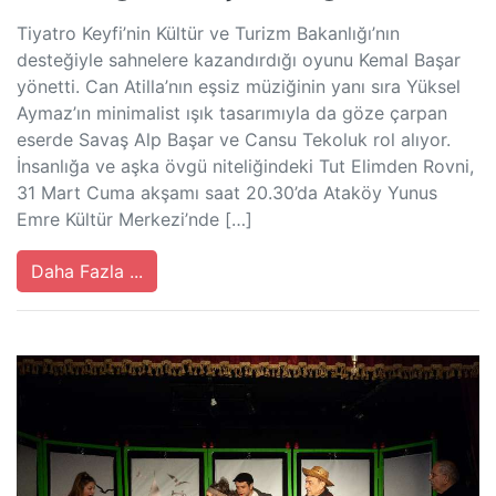
Tiyatro Keyfi’nin Kültür ve Turizm Bakanlığı’nın
desteğiyle sahnelere kazandırdığı oyunu Kemal Başar
yönetti. Can Atilla’nın eşsiz müziğinin yanı sıra Yüksel
Aymaz’ın minimalist ışık tasarımıyla da göze çarpan
eserde Savaş Alp Başar ve Cansu Tekoluk rol alıyor.
İnsanlığa ve aşka övgü niteliğindeki Tut Elimden Rovni,
31 Mart Cuma akşamı saat 20.30’da Ataköy Yunus
Emre Kültür Merkezi’nde […]
Daha Fazla ...