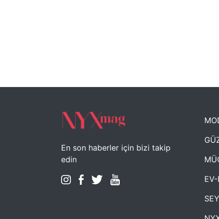
MO
GÜZ
En son haberler için bizi takip
MÜ
edin
EV-
SE
NYX