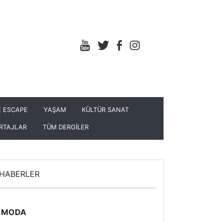
 ESCAPE
YAŞAM
KÜLTÜR SANAT
RTAJLAR
TÜM DERGİLER
HABERLER
MODA