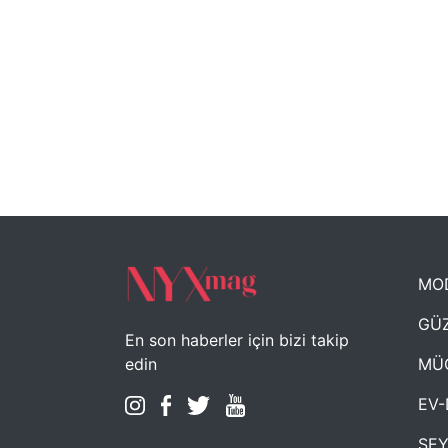
MO
GÜZ
En son haberler için bizi takip
MÜ
edin
EV-
SE