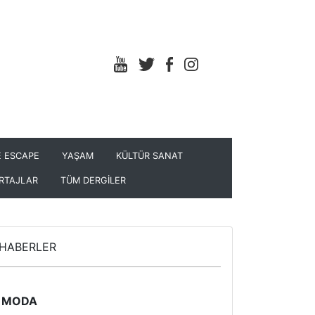
 ESCAPE
YAŞAM
KÜLTÜR SANAT
RTAJLAR
TÜM DERGİLER
HABERLER
MODA