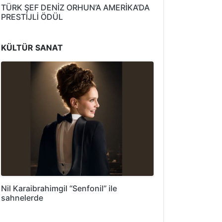
TÜRK ŞEF DENİZ ORHUN’A AMERİKA’DA
PRESTİJLİ ÖDÜL
KÜLTÜR SANAT
Nil Karaibrahimgil “Senfonil” ile
sahnelerde