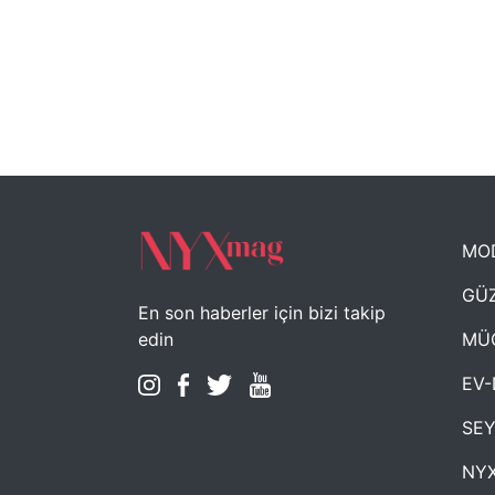
MO
GÜZ
En son haberler için bizi takip
MÜ
edin
EV-
SE
NYX