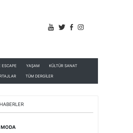
 ESCAPE
YAŞAM
KÜLTÜR SANAT
RTAJLAR
TÜM DERGİLER
HABERLER
MODA