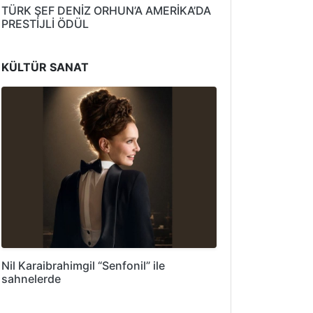
TÜRK ŞEF DENİZ ORHUN’A AMERİKA’DA
PRESTİJLİ ÖDÜL
KÜLTÜR SANAT
Nil Karaibrahimgil “Senfonil” ile
sahnelerde