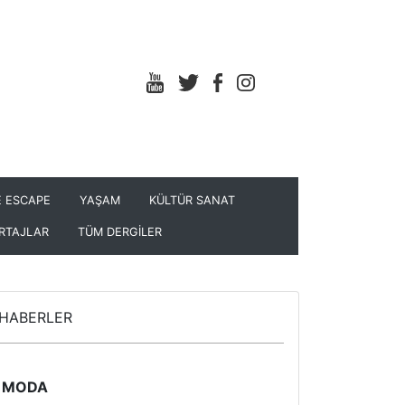
 ESCAPE
YAŞAM
KÜLTÜR SANAT
RTAJLAR
TÜM DERGİLER
HABERLER
MODA