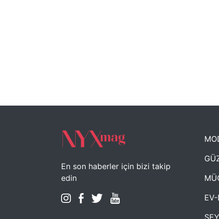
MO
GÜZ
En son haberler için bizi takip
MÜ
edin
EV-
SE