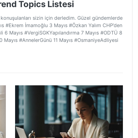
rend Topics Listesi
onuşulanları sizin için derledim. Güzel gündemlerde
yıs #Ekrem İmamoğlu 3 Mayıs #Özkan Yalım CHP’den
ali 6 Mayıs #VergiSGKYapılandırma 7 Mayıs #ODTÜ 8
0 Mayıs #AnnelerGünü 11 Mayıs #OsmaniyeAdliyesi