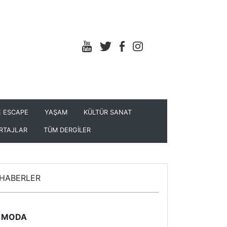
 ESCAPE
YAŞAM
KÜLTÜR SANAT
RTAJLAR
TÜM DERGİLER
HABERLER
MODA