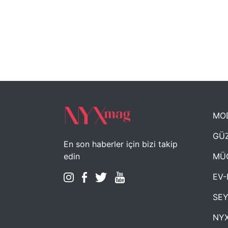
MO
GÜZ
En son haberler için bizi takip
MÜ
edin
EV-
SE
NYX