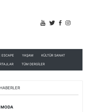
 ESCAPE
YAŞAM
KÜLTÜR SANAT
RTAJLAR
TÜM DERGİLER
HABERLER
MODA